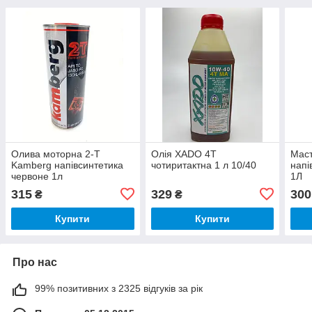
Олива моторна 2-Т
Олія XADO 4Т
Мас
Kamberg напівсинтетика
чотиритактна 1 л 10/40
напі
червоне 1л
1Л
315
329
300
₴
₴
Купити
Купити
Про нас
99% позитивних з 2325 відгуків за рік