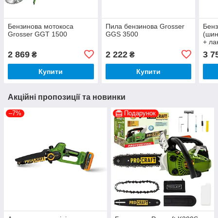
Бензинова мотокоса
Пила бензинова Grosser
Бенз
Grosser GGT 1500
GGS 3500
(шин
+ ла
2 869
2 222
3 7
₴
₴
Купити
Купити
Акційні пропозиції та новинки
–7%
Подарунок