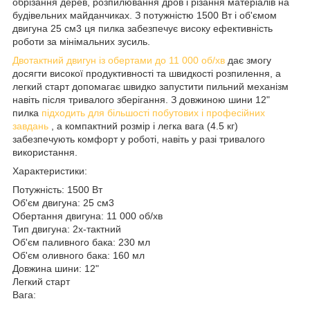
обрізання дерев, розпилювання дров і різання матеріалів на
будівельних майданчиках. З потужністю 1500 Вт і об'ємом
двигуна 25 см3 ця пилка забезпечує високу ефективність
роботи за мінімальних зусиль.
Двотактний двигун із обертами до 11 000 об/хв
дає змогу
досягти високої продуктивності та швидкості розпилення, а
легкий старт допомагає швидко запустити пильний механізм
навіть після тривалого зберігання. З довжиною шини 12"
пилка
підходить для більшості побутових і професійних
завдань
, а компактний розмір і легка вага (4.5 кг)
забезпечують комфорт у роботі, навіть у разі тривалого
використання.
Характеристики:
Потужність: 1500 Вт
Об'єм двигуна: 25 см3
Обертання двигуна: 11 000 об/хв
Тип двигуна: 2х-тактний
Об'єм паливного бака: 230 мл
Об'єм оливного бака: 160 мл
Довжина шини: 12"
Легкий старт
Вага: