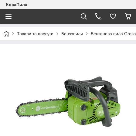
КосаПила
Товари та послуги
Бензопили
Бензинова пила Gros