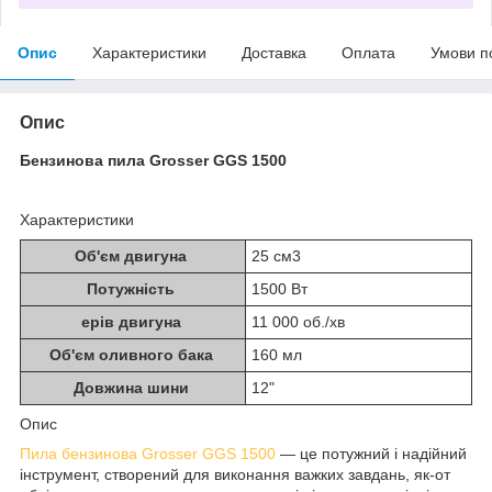
Опис
Характеристики
Доставка
Оплата
Умови п
Опис
Бензинова пила Grosser GGS 1500
Характеристики
Об'єм двигуна
25 см3
Потужність
1500 Вт
ерів двигуна
11 000 об./хв
Об'єм оливного бака
160 мл
Довжина шини
12"
Опис
Пила бензинова Grosser GGS 1500
— це потужний і надійний
інструмент, створений для виконання важких завдань, як-от