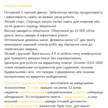
Основні переваги:
Потужний 2-тактний двигун: Забезпечує високу продуктивність
і ефективність навіть за важких умов роботи.
Легкий старт: Спрощує запуск пилки навіть для новачків або
після довгого періоду зберігання.
Висока швидкість обертання: Обертання до 11 000 об/хв
дають змогу швидко й ефективно різати.
Оптимальна довжина шини: Довжина шини 12" дає змогу
виконувати широкий спектр робіт, від обрізання гілок до
серйозніших завдань.
Легкий і зручний: Вага всього 4.5 кг робить пилу комфортною
для тривалого використання без перевантажень.
Ідеальна для роботи на відкритому повітрі: Grosser GGS 1500
стане незамінним інструментом для садівників, лісників,
будівельників і всіх, хто працює з деревиною або іншими
матеріалами на відкритих майданчиках.
Електроінструменти Grosser
виготовлені за шведськими
технологіями.
Grosser
працює на ринку 12 років,
надаючи
професіоналам
і шанувальникам
ремонту
найкраще
обладнання. Усі інструменти мають
2 роки гарантії
, а наш
власний
сервісний центр
завжди готовий допомогти
з
обслуговуванням або
ремонтом. Крім того, для вашої