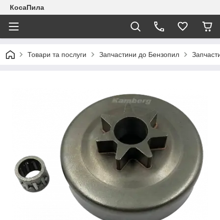
КосаПила
Товари та послуги
Запчастини до Бензопил
Запчаст