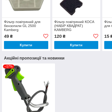
Фільтр повітряний для
Фільтр повітряний КОСА
Філь
бензопили GL 2500
(НАБІР КВАДРАТ)
для 
Kamberg
KAMBERG
49
120
15
₴
₴
Купити
Купити
Акційні пропозиції та новинки
–17%