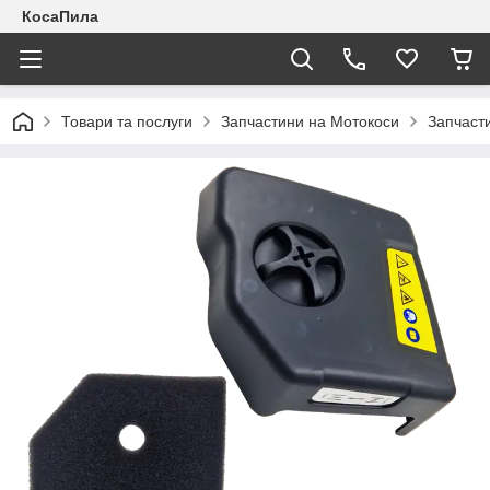
КосаПила
Товари та послуги
Запчастини на Мотокоси
Запчасти