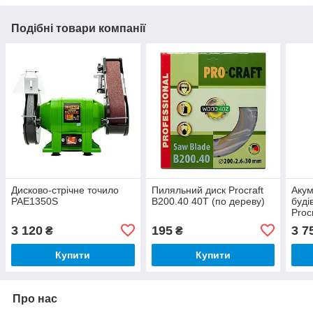
Подібні товари компанії
Дисково-стрічне точило
Пиляльний диск Procraft
Аку
PAE1350S
B200.40 40T (по дереву)
буді
Proc
ЗП)
3 120
195
3 7
₴
₴
Купити
Купити
Про нас