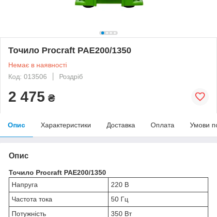
Точило Procraft PAE200/1350
Немає в наявності
Код: 013506
Роздріб
2 475
₴
Опис
Характеристики
Доставка
Оплата
Умови п
Опис
Точило Procraft PAE200/1350
Напруга
220 В
Частота тока
50 Гц
Потужність
350 Вт