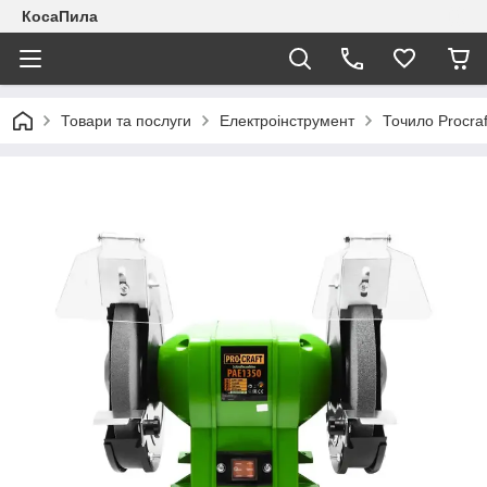
КосаПила
Товари та послуги
Електроінструмент
Точило Procra