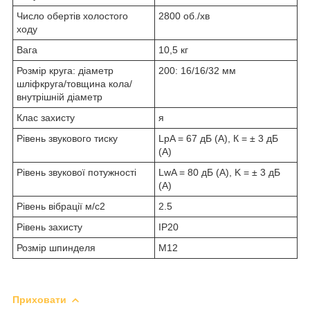
Число обертів холостого
2800 об./хв
ходу
Вага
10,5 кг
Розмір круга: діаметр
200: 16/16/32 мм
шліфкруга/товщина кола/
внутрішній діаметр
Клас захисту
я
Рівень звукового тиску
LpA = 67 дБ (А), К = ± 3 дБ
(А)
Рівень звукової потужності
LwA = 80 дБ (А), K = ± 3 дБ
(А)
Рівень вібрації м/с2
2.5
Рівень захисту
IP20
Розмір шпинделя
М12
Приховати