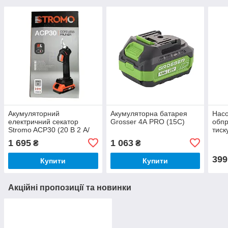
Акумуляторний
Акумуляторна батарея
Насо
електричний секатор
Grosser 4А PRO (15C)
обпр
Stromo ACP30 (20 В 2 А/
тиск
год)
1 695
1 063
₴
₴
399
Купити
Купити
Акційні пропозиції та новинки