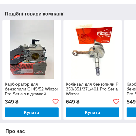
Подібні товари компанії
Карбюратор для
Колінвал для бензопили P
Кар
бензопили Gl 45/52 Winzor
350/351/371/401 Pro Seria
бенз
Pro Seria з підкачкой
Winzor
Pro 
349
649
549
₴
₴
Купити
Купити
Про нас