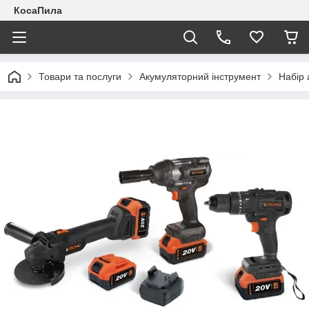
КосаПила
Товари та послуги
Акумуляторний інструмент
Набір 