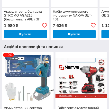
Акумуляторна болгарка
Набір акумуляторного
Акум
STROMO AGA216
інструменту NARVA SET-
GB 
(безщіткова, з АКБ і ЗП)
401
1 980
7 636
1 1
₴
₴
Купити
Купити
Акційні пропозиції та новинки
–10%
Акумуляторний секатор
Гайковерт акумуляторний