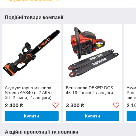
Подібні товари компанії
Акумуляторна мініпила
Бензопила DEKER DCS
Акум
Stromo AAS40 (з 2 АКБ і
45-16 2 шині 2 ланцюги
Proc
ЗП, 2 шини, 2 ланцюги)
шині
авто
2 400
3 300
2 1
₴
₴
Купити
Купити
Акційні пропозиції та новинки