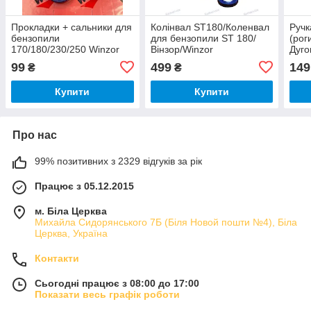
Прокладки + сальники для
Колінвал ST180/Коленвал
Ручк
бензопили
для бензопили ST 180/
(рог
170/180/230/250 Winzor
Вінзор/Winzor
Дуго
4500
99
499
149
₴
₴
Купити
Купити
Про нас
99% позитивних з 2329 відгуків за рік
Працює з 05.12.2015
м. Біла Церква
Михайла Сидорянського 7Б (Біля Новой пошти №4), Біла
Церква, Україна
Контакти
Сьогодні працює з 08:00 до 17:00
Показати весь графік роботи