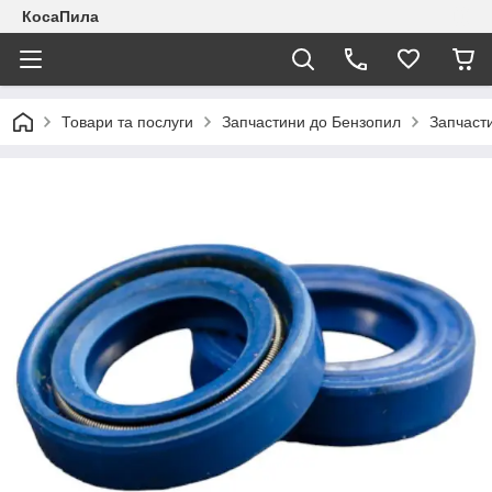
КосаПила
Товари та послуги
Запчастини до Бензопил
Запчаст