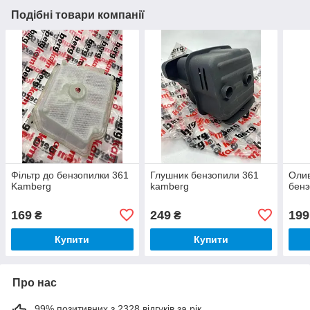
Подібні товари компанії
Фільтр до бензопилки 361
Глушник бензопили 361
Оли
Kamberg
kamberg
бенз
169
249
199
₴
₴
Купити
Купити
Про нас
99% позитивних з 2328 відгуків за рік