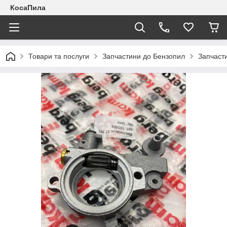
КосаПила
Товари та послуги
Запчастини до Бензопил
Запчаст