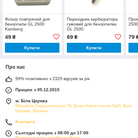
Фільтр повітряний для
Перехідник карбюратора
Прок
бензопили GL 2500
гумовий для бензопилки
250
Kamberg
GL 2500
49
69
79
₴
₴
Купити
Купити
Про нас
99% позитивних з 2329 відгуків за рік
Працює з 05.12.2015
м. Біла Церква
Михайла Сидорянського 7Б (Біля Новой пошти №4), Біла
Церква, Україна
Контакти
Сьогодні працює з 08:00 до 17:00
Показати весь графік роботи