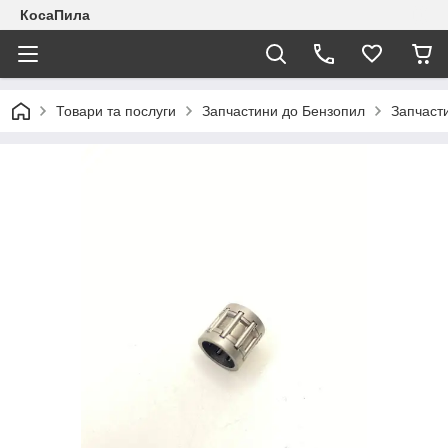
КосаПила
Товари та послуги
Запчастини до Бензопил
Запчаст