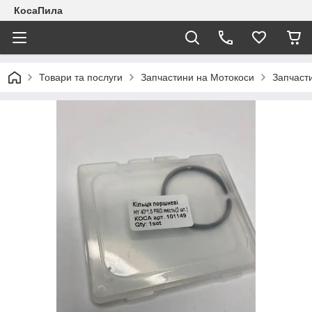
КосаПила
Товари та послуги
Запчастини на Мотокоси
Запчасти