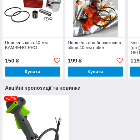
Поршень коса 40 мм
Поршень для бензокоси в
Кіль
KAMBERG PRO
зборі 40 мм noker
(к-к
180 
150
199
119
₴
₴
Купити
Купити
Акційні пропозиції та новинки
–17%