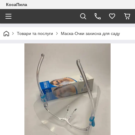
КосаПила
Товари та послуги
Маска-Очки захисна для саду