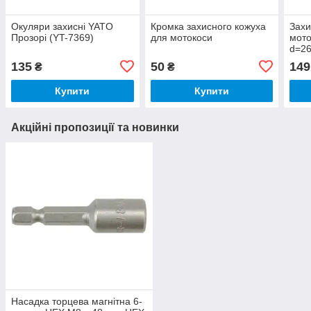
Окуляри захисні YATO
Кромка захисного кожуха
Захи
Прозорі (YT-7369)
для мотокоси
мото
d=26
135
50
149
₴
₴
Купити
Купити
Акційні пропозиції та новинки
Насадка торцева магнітна 6-