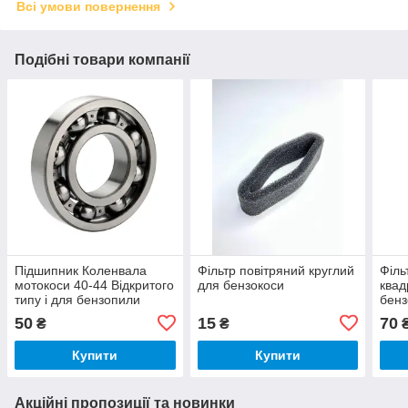
Всі умови повернення
Подібні товари компанії
Підшипник Коленвала
Фільтр повітряний круглий
Філь
мотокоси 40-44 Відкритого
для бензокоси
квад
типу і для бензопили
бенз
45/52/58
пап
50
15
70
₴
₴
Купити
Купити
Акційні пропозиції та новинки