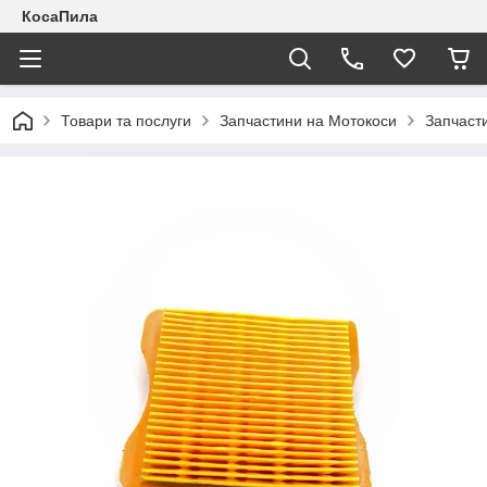
КосаПила
Товари та послуги
Запчастини на Мотокоси
Запчасти