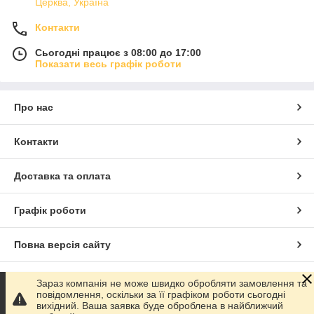
Церква, Україна
Контакти
Сьогодні працює з 08:00 до 17:00
Показати весь графік роботи
Про нас
Контакти
Доставка та оплата
Графік роботи
Повна версія сайту
Сайт створено на маркетплейсі
Prom.ua
Зараз компанія не може швидко обробляти замовлення та
повідомлення, оскільки за її графіком роботи сьогодні
вихідний. Ваша заявка буде оброблена в найближчий
Політика конфіденційності