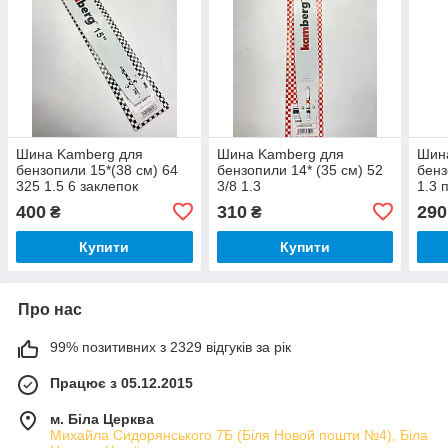
Шина Kamberg для
Шина Kamberg для
Шин
бензопили 15*(38 см) 64
бензопили 14* (35 см) 52
бенз
325 1.5 6 заклепок
3/8 1.3
1.3 
2500
400
310
290
₴
₴
Купити
Купити
Про нас
99% позитивних з 2329 відгуків за рік
Працює з 05.12.2015
м. Біла Церква
Михайла Сидорянського 7Б (Біля Новой пошти №4), Біла