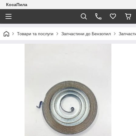
КосаПила
Товари та послуги
Запчастини до Бензопил
Запчаст