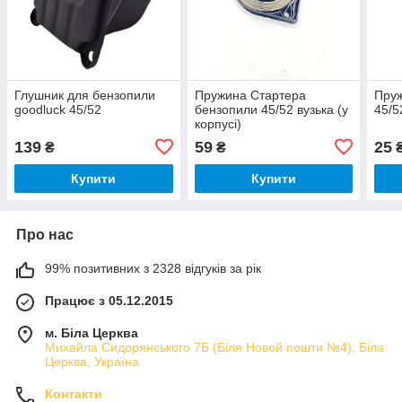
Глушник для бензопили
Пружина Стартера
Пру
goodluck 45/52
бензопили 45/52 вузька (у
45/5
корпусі)
139
59
25
₴
₴
Купити
Купити
Про нас
99% позитивних з 2328 відгуків за рік
Працює з 05.12.2015
м. Біла Церква
Михайла Сидорянського 7Б (Біля Новой пошти №4), Біла
Церква, Україна
Контакти