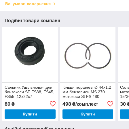
Всі умови повернення
Подібні товари компанії
Сальник Ущільнювач для
Кільця поршневі Ø 44x1,2
Саль
бензокоси ST FS38, FS45,
мм бензопили MS 270
мото
FS55,,12x22x7
мотокоси St FS 480 —
15*3
11330343000
80
498
30
₴
₴/комплект
₴
Купити
Купити