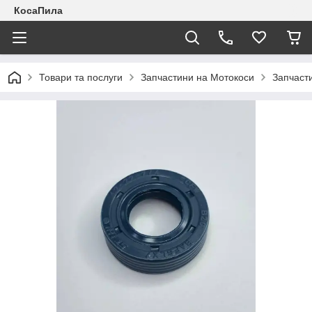
КосаПила
Товари та послуги
Запчастини на Мотокоси
Запчаст