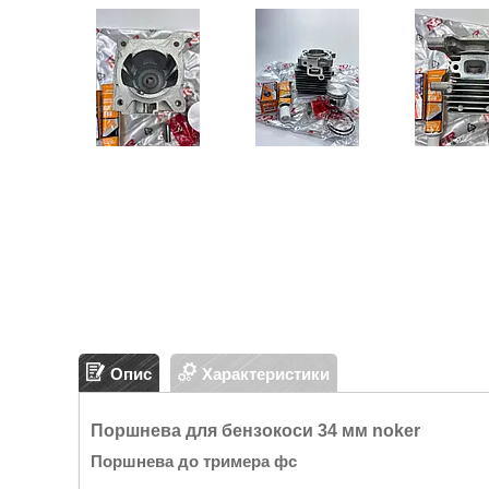
Опис
Характеристики
Поршнева для бензокоси 34 мм noker
Поршнева до тримера фс