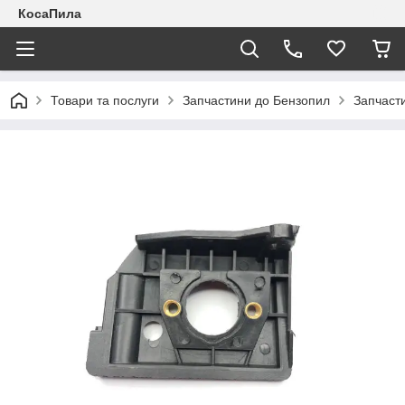
КосаПила
Товари та послуги
Запчастини до Бензопил
Запчаст