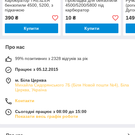
Карбюратор TRÉSZER
Прокладка для бензопили
Ручк
бензопили 4500, 5200, з
4500/5200/5800 під
(рог
підкачкою
карбюратор
Дуго
4500
390
10
149
₴
₴
Купити
Купити
Про нас
99% позитивних з 2328 відгуків за рік
Працює з 05.12.2015
м. Біла Церква
Михайла Сидорянського 7Б (Біля Новой пошти №4), Біла
Церква, Україна
Контакти
Сьогодні працює з 08:00 до 15:00
Показати весь графік роботи