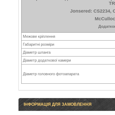
TR
Jonsered: CS2234, C
McCulloc
Додатков
Межове кріплення
Габаритні розміри
Діаметр шланга
Діаметр додаткової камери
Діаметр головного фотоапарата
ІНФОРМАЦІЯ ДЛЯ ЗАМОВЛЕННЯ