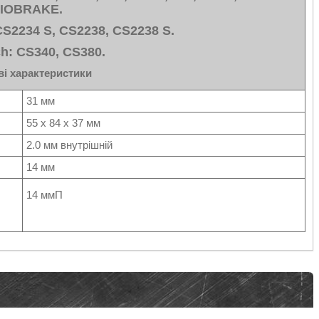
IOBRAKE.
S2234 S, CS2238, CS2238 S.
h: CS340, CS380.
і характеристики
31 мм
55 х 84 х 37 мм
2.0 мм внутрішній
14 мм
14 ммП