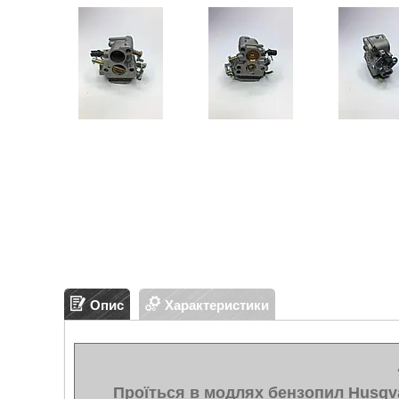
Опис
Характеристики
П
роїться в модлях бензопил Husqvarn