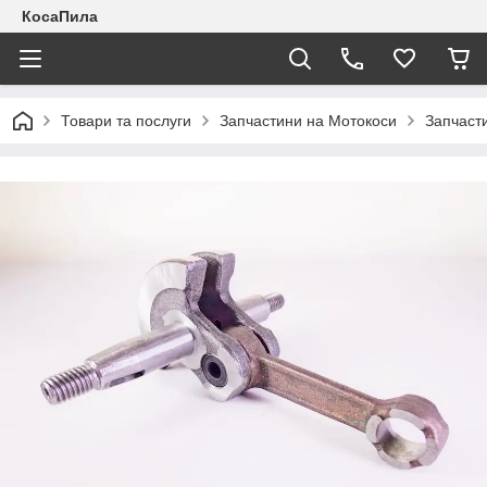
КосаПила
Товари та послуги
Запчастини на Мотокоси
Запчасти