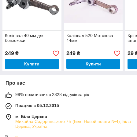
Колінвал 40 мм для
Колінвал 520 Мотокоса
Кріп
бензокоси
44мм
штан
249
249
29
₴
₴
Купити
Купити
Про нас
99% позитивних з 2328 відгуків за рік
Працює з 05.12.2015
м. Біла Церква
Михайла Сидорянського 7Б (Біля Новой пошти №4), Біла
Церква, Україна