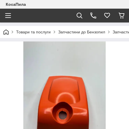
КосаПила
Товари та послуги
Запчастини до Бензопил
Запчаст