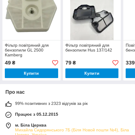
Фільтр повітряний для
Фільтр повітряний для
Пові
бензопили GL 2500
бензопили Hus 137/142
бенз
Kamberg
49
79
339
₴
₴
Купити
Купити
Про нас
99% позитивних з 2323 відгуків за рік
Працює з 05.12.2015
м. Біла Церква
Михайла Сидорянського 7Б (Біля Новой пошти №4), Біла
Церква, Україна