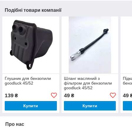
Подібні товари компанії
Глушник для бензопили
Шланг масляний з
Підк
goodluck 45/52
фільтром для бензопили
бенз
goodluck 45/52
139
49
49
₴
₴
Купити
Купити
Про нас