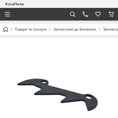
КосаПила
Товари та послуги
Запчастини до Бензопил
Запчаст