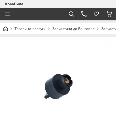
КосаПила
Товари та послуги
Запчастини до Бензопил
Запчаст