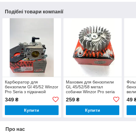
Подібні товари компанії
Карбюратор для
Маховик для бензопили
Філь
бензопили Gl 45/52 Winzor
GL 45/52/58 метал
бенз
Pro Seria з підкачкой
собачки Winzor Pro seria
вели
349
259
49
₴
₴
Купити
Купити
Про нас