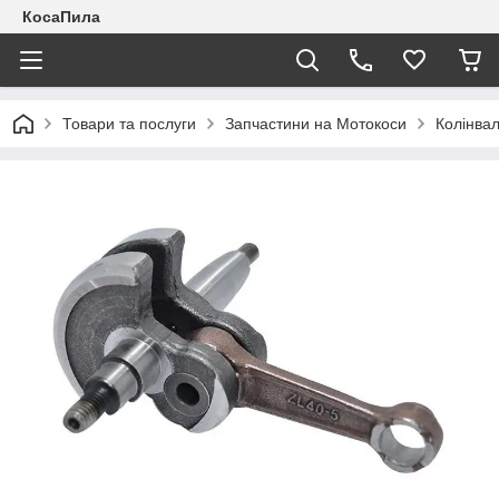
КосаПила
Товари та послуги
Запчастини на Мотокоси
Колінва