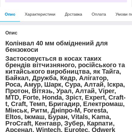
Опис
Характеристики
Доставка
Оплата
Умови п
Опис
Колінвал 40 мм обміднений для
бензокоси
Застосовується в косах таких
брендів вітчизняного, російського та
китайського виробництва, як Тайга,
Байкал, Дружба, Кедр, Алігатор,
Роса, Амур, Шарк, Сура, Алтай, Іскра,
Протон, Вітязь, Урал, Алтай, Viper,
MTD, Forte, Honda, Зріст, Expert, Craft-
t, Craft, Темп, Бригадир, Електромаш,
Мінськ, Ритм, Дніпро-М, Foresta,
Eltos, Іжмаш, Буран, Vitals, Kama,
ProCraft, Кентавр, Зубер, Карпати,
Арсенал, Wintech, Eurotec, Odwerk