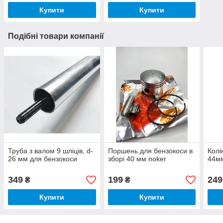
Купити
Купити
Подібні товари компанії
Труба з валом 9 шліців, d-
Поршень для бензокоси в
Колі
26 мм для бензокоси
зборі 40 мм noker
44м
349
199
249
₴
₴
Купити
Купити